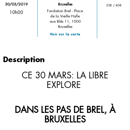
30/03/2019
Bruxelles
35€ / 40€
Fondation Brel - Place
10h00
de la Vieille Halle
aux Blés 11, 1000
Bruxelles
Voir sur la carte
Description
CE 30 MARS: LA LIBRE
EXPLORE
DANS LES PAS DE BREL, À
BRUXELLES