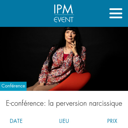
IPM
Conférence
E-conférence: la perversion narcissique
DATE
LIEU
PRIX