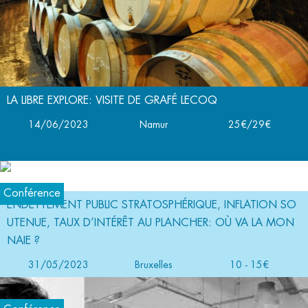
LA LIBRE EXPLORE: VISITE DE GRAFÉ LECOQ
14/06/2023
Namur
25€/29€
Conférence
ENDETTEMENT PUBLIC STRATOSPHÉRIQUE, INFLATION SO
UTENUE, TAUX D’INTÉRÊT AU PLANCHER: OÙ VA LA MON
NAIE ?
31/05/2023
Bruxelles
10 - 15€