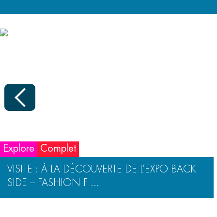
Explore
Complet
VISITE : À LA DÉCOUVERTE DE L’EXPO BACK
SIDE – FASHION F ...